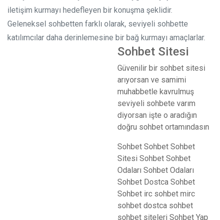
iletişim kurmayı hedefleyen bir konuşma şeklidir.
Geleneksel sohbetten farklı olarak, seviyeli sohbette
katılımcılar daha derinlemesine bir bağ kurmayı amaçlarlar.
Sohbet Sitesi
Güvenilir bir sohbet sitesi
arıyorsan ve samimi
muhabbetle kavrulmuş
seviyeli sohbete varım
diyorsan işte o aradığın
doğru sohbet ortamındasın
Sohbet
Sohbet
Sohbet
Sitesi
Sohbet
Sohbet
Odaları
Sohbet Odaları
Sohbet
Dostca Sohbet
Sohbet
irc sohbet
mirc
sohbet
dostca sohbet
sohbet siteleri
Sohbet Yap