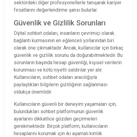
sektördeki diğer profesyonellerle tanışarak kariyer
fırsatlarını değerlendirme şansı bulurlar.
Güvenlik ve Gizlilik Sorunları
Dijital sohbet odaları, insanların çevrimiçi olarak
bağlantı kurmasının en eğlenceli yollarından biri
olarak öne çıkmaktadır. Ancak, kullanıcılar için birkaç
güvenlik ve gizlilik sorunu da doğurabilmektedir. Bu
sorunların başında hesap güvenliği, kişisel verilerin
korunması ve kötü niyetli saldırılar yer alır.
Kullanıcıların, sohbet odaları aracılığıyla
paylaştıkları bilgilerin gizliliğinin sağlanması
oldukça önemlidir.
Kullanıcıların güvenli bir deneyim yaşamaları için,
bulundukları sohbet platformunun güvenlik
ayarlarını dikkatlice gözden geçirmeleri
gerekmektedir. Birçok platform, kullanıcıların
hesaplarını korumak için iki aşamalı kimlik