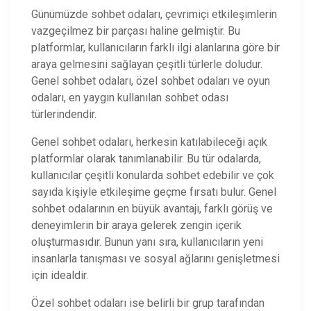
Günümüzde sohbet odaları, çevrimiçi etkileşimlerin
vazgeçilmez bir parçası haline gelmiştir. Bu
platformlar, kullanıcıların farklı ilgi alanlarına göre bir
araya gelmesini sağlayan çeşitli türlerle doludur.
Genel sohbet odaları, özel sohbet odaları ve oyun
odaları, en yaygın kullanılan sohbet odası
türlerindendir.
Genel sohbet odaları, herkesin katılabileceği açık
platformlar olarak tanımlanabilir. Bu tür odalarda,
kullanıcılar çeşitli konularda sohbet edebilir ve çok
sayıda kişiyle etkileşime geçme fırsatı bulur. Genel
sohbet odalarının en büyük avantajı, farklı görüş ve
deneyimlerin bir araya gelerek zengin içerik
oluşturmasıdır. Bunun yanı sıra, kullanıcıların yeni
insanlarla tanışması ve sosyal ağlarını genişletmesi
için idealdir.
Özel sohbet odaları ise belirli bir grup tarafından