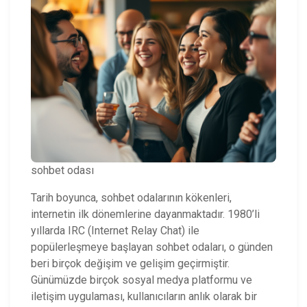
sohbet odası
Tarih boyunca, sohbet odalarının kökenleri,
internetin ilk dönemlerine dayanmaktadır. 1980’li
yıllarda IRC (Internet Relay Chat) ile
popülerleşmeye başlayan sohbet odaları, o günden
beri birçok değişim ve gelişim geçirmiştir.
Günümüzde birçok sosyal medya platformu ve
iletişim uygulaması, kullanıcıların anlık olarak bir