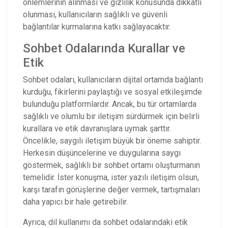
önlemlerinin alınması ve gizlilik konusunda dikkatli
olunması, kullanıcıların sağlıklı ve güvenli
bağlantılar kurmalarına katkı sağlayacaktır.
Sohbet Odalarında Kurallar ve
Etik
Sohbet odaları, kullanıcıların dijital ortamda bağlantı
kurduğu, fikirlerini paylaştığı ve sosyal etkileşimde
bulunduğu platformlardır. Ancak, bu tür ortamlarda
sağlıklı ve olumlu bir iletişim sürdürmek için belirli
kurallara ve etik davranışlara uymak şarttır.
Öncelikle, saygılı iletişim büyük bir öneme sahiptir.
Herkesin düşüncelerine ve duygularına saygı
göstermek, sağlıklı bir sohbet ortamı oluşturmanın
temelidir. İster konuşma, ister yazılı iletişim olsun,
karşı tarafın görüşlerine değer vermek, tartışmaları
daha yapıcı bir hale getirebilir.
Ayrıca, dil kullanımı da sohbet odalarındaki etik