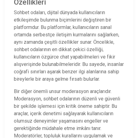
Özellikleri
Sohbet odaları, dijital dünyada kullanıcıların
etkileşimde bulunma biçimlerini değiştiren bir
platformdur. Bu platformlar, kullanıcıların sanal
ortamda serbestçe iletişim kurmalarını sağlarken,
aynı zamanda çeşitli özellikler sunar. Öncelikle,
sohbet odalarının en dikkat çekici özelliği,
kullanıcıların özgürce chat yapabilmeleri ve fikir
alışverişinde bulunabilmeleridir. Bu sayede, insanlar
coğrafi sınırları aşarak benzer ilgi alanlarına sahip
bireylerle bir araya gelme fırsatı bulurlar.
Bir diğer önemli unsur moderasyon araçlarıdır.
Moderasyon, sohbet odalarının düzenli ve güvenli
bir şekilde işlemesi için kritik öneme sahiptir. Bu
araçlar, içerik denetimi sağlayarak kullanıcıların
olumsuz deneyimler yaşamasını engeller ve
gerektiğinde müdahale etme imkânı tanır.
Moderatörler, topluluk kurallarını uygulamak ve