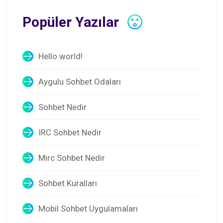
Popüler Yazılar
Hello world!
Aygulu Sohbet Odaları
Sohbet Nedir
IRC Sohbet Nedir
Mirc Sohbet Nedir
Sohbet Kuralları
Mobil Sohbet Uygulamaları