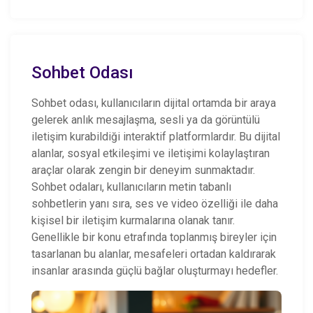
Sohbet Odası
Sohbet odası, kullanıcıların dijital ortamda bir araya
gelerek anlık mesajlaşma, sesli ya da görüntülü
iletişim kurabildiği interaktif platformlardır. Bu dijital
alanlar, sosyal etkileşimi ve iletişimi kolaylaştıran
araçlar olarak zengin bir deneyim sunmaktadır.
Sohbet odaları, kullanıcıların metin tabanlı
sohbetlerin yanı sıra, ses ve video özelliği ile daha
kişisel bir iletişim kurmalarına olanak tanır.
Genellikle bir konu etrafında toplanmış bireyler için
tasarlanan bu alanlar, mesafeleri ortadan kaldırarak
insanlar arasında güçlü bağlar oluşturmayı hedefler.